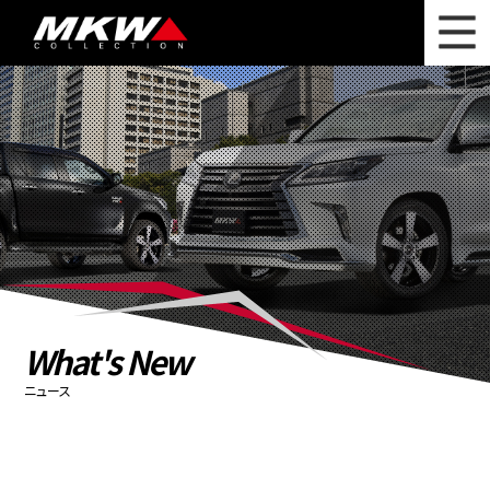
WHAT'S NEW
ニュース
WHEEL LINEUP
ホイールラインナップ
OTHER PRODUCT
関連製品
PHOTO GALLERY
フォトギャラリー
CATALOG
カタログ請求
What's New
PRIVACY POLICY
個人情報保護方針
ニュース
RECRUIT
採用情報
COMPANY
会社情報