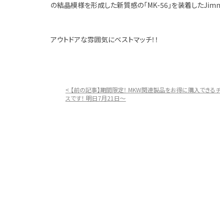
の結晶模様を形成した新質感の「MK-56」を装着したJim
アウトドアな雰囲気にベストマッチ！！
< 【前の記事】期間限定！ MKW関連製品をお得に購入できる
スです！ 明日7月21日～