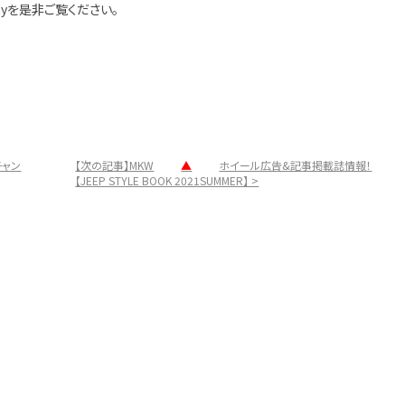
nyを是非ご覧ください。
チャン
【次の記事】MKW
▲
ホイール広告&記事掲載誌情報！
【JEEP STYLE BOOK 2021SUMMER】 >