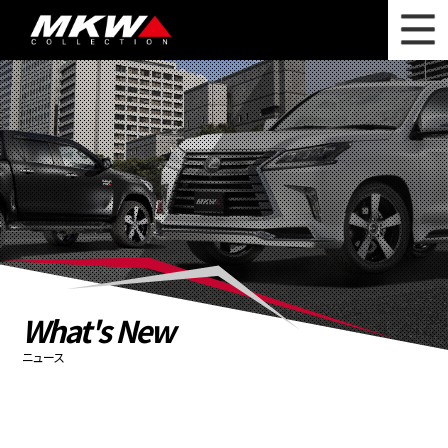
WHAT'S NEW
ニュース
WHEEL LINEUP
ホイールラインナップ
OTHER PRODUCT
関連製品
PHOTO GALLERY
フォトギャラリー
CATALOG
カタログ請求
What's New
PRIVACY POLICY
個人情報保護方針
ニュース
RECRUIT
採用情報
COMPANY
会社情報