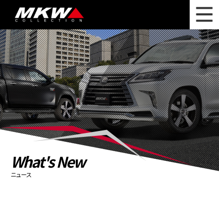
WHAT'S NEW
ニュース
WHEEL LINEUP
ホイールラインナップ
OTHER PRODUCT
関連製品
PHOTO GALLERY
フォトギャラリー
CATALOG
カタログ請求
What's New
PRIVACY POLICY
個人情報保護方針
ニュース
RECRUIT
採用情報
COMPANY
会社情報