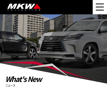
WHAT'S NEW
ニュース
WHEEL LINEUP
ホイールラインナップ
OTHER PRODUCT
関連製品
PHOTO GALLERY
フォトギャラリー
CATALOG
カタログ請求
What's New
PRIVACY POLICY
個人情報保護方針
ニュース
RECRUIT
採用情報
COMPANY
会社情報