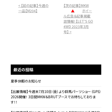
< 【前の記事】今週の
【次の記事】MKW
一品【M204】
▲
ホイー
ル広告＆記事掲載
誌情報！【LET’S GO
4WD 2023年3月
号】 >
最近の投稿
夏季休暇のお知らせ
【出展情報】今週末7月10日（金）より群馬パーツショー（GPS）
2026開催！ 3日間MKW＆BRUTブースでお待ちしておりま
す！！