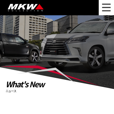
WHAT'S NEW
ニュース
WHEEL LINEUP
ホイールラインナップ
OTHER PRODUCT
関連製品
PHOTO GALLERY
フォトギャラリー
CATALOG
カタログ請求
What's New
PRIVACY POLICY
個人情報保護方針
ニュース
RECRUIT
採用情報
COMPANY
会社情報