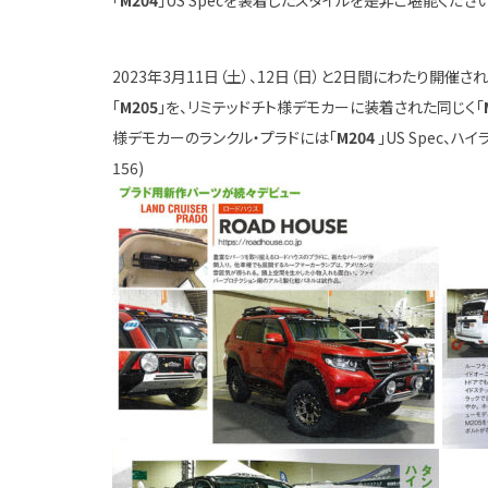
「
M204
」US Specを装着したスタイルを是非ご堪能ください
2023年3月11日（土）、12日（日）と2日間にわたり開
「
M205
」を、リミテッドチト様デモカーに装着された同じく「
様デモカーのランクル・プラドには「
M204
」US Spec、ハ
156)