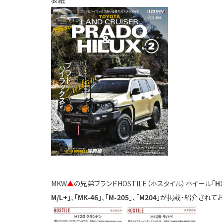
表紙
MKW
▲
の兄弟ブランドHOSTILE（ホスタイル）ホイール「
H
M/L+
」、「
MK-46
」、「
M-205
」、「
M204
」が掲載・紹介されており