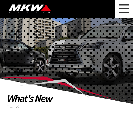
WHAT'S NEW
ニュース
WHEEL LINEUP
ホイールラインナップ
OTHER PRODUCT
関連製品
PHOTO GALLERY
フォトギャラリー
CATALOG
カタログ請求
What's New
PRIVACY POLICY
個人情報保護方針
ニュース
RECRUIT
採用情報
COMPANY
会社情報