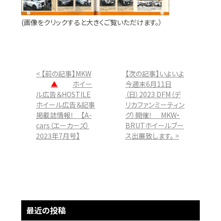
(画像をクリックすると大きくご覧いただけます。）
< 【前の記事】MKW
【次の記事】いよいよ
▲
ホイー
今週末6月11日
ル広告＆HOSTILE
（日）2023 DFM（デ
ホイール広告＆記事
リカファンミーティン
掲載誌情報！ 【A-
グ）開催！ MKW・
cars（エーカーズ）
BRUTホイールブー
2023年7月号】
ス出展致します。 >
最近の投稿