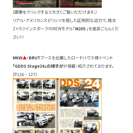
(画像をクリックすると大きくご覧いただけます。）
リアル・アメリカンスピリッツを宿した圧倒的な迫力で、極太
2×5ツインスポークのNEWモデル「
M205
」を是非ごらんくだ
さい！！
MKW
▲
・BRUT
ブースを出展したロードハウス様イベント
「GDDS Stage24」の様子が
が掲載・紹介されております。
(P126 – 127)