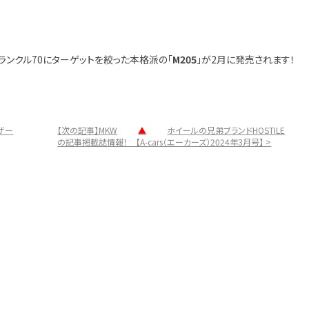
ランクル70にターゲットを絞った本格派の「
M205
」が2月に発売されます！
ーザー
【次の記事】MKW
▲
ホイールの兄弟ブランドHOSTILE
の記事掲載誌情報！ 【A-cars（エーカーズ）2024年3月号】 >