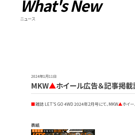
What's New
ニュース
2024年1月11日
MKW
▲
ホイール広告＆記事掲載誌情報
■
雑誌 LET’S GO 4WD 2024年2月号にて、MKW
▲
ホイー
表紙