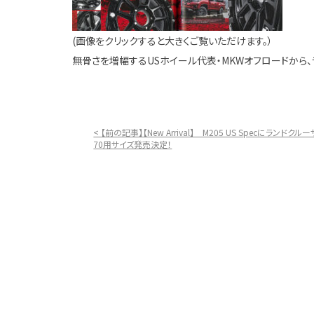
(画像をクリックすると大きくご覧いただけます。）
無骨さを増幅するUSホイール代表・MKWオフロードから、
< 【前の記事】【New Arrival】 M205 US Specにランドクル
70用サイズ発売決定！