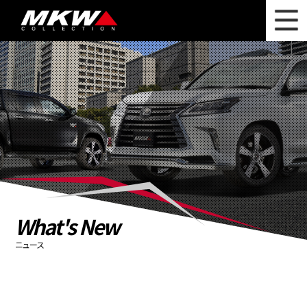
WHAT'S NEW
ニュース
WHEEL LINEUP
ホイールラインナップ
OTHER PRODUCT
関連製品
PHOTO GALLERY
フォトギャラリー
CATALOG
カタログ請求
What's New
PRIVACY POLICY
個人情報保護方針
ニュース
RECRUIT
採用情報
COMPANY
会社情報