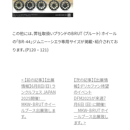
この他には、弊社取扱いブランドのBRUT（ブルート）ホイール
の「BR-44」ジムニー・シエラ専用サイズが掲載・紹介されてお
ります。(P120 – 121)
< 【前の記事】【出展
【次の記事】【出展情
情報】6月8日(日) ラ
報】デリカファン待望
ンクルフェス JAPAN
のイベント
2025開催！
DFM2025が来週7
MKW・BRUTホイー
月6日（日）に開催！
ルブース出展致しま
MKW・BRUTホイ
す。
ールブース出展致し
ます。 >