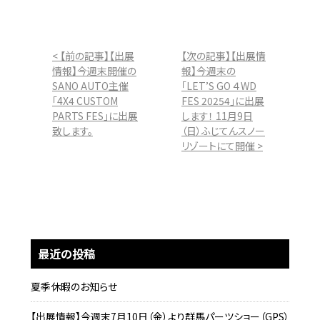
< 【前の記事】【出展
【次の記事】【出展情
情報】今週末開催の
報】今週末の
SANO AUTO主催
「LET’S GO ４WD
「4X4 CUSTOM
FES 20254」に出展
PARTS FES」に出展
します！ 11月9日
致します。
（日）ふじてんスノー
リゾートにて開催 >
最近の投稿
夏季休暇のお知らせ
【出展情報】今週末7月10日（金）より群馬パーツショー（GPS）