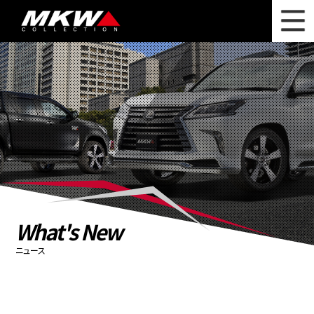
WHAT'S NEW
ニュース
WHEEL LINEUP
ホイールラインナップ
OTHER PRODUCT
関連製品
PHOTO GALLERY
フォトギャラリー
CATALOG
カタログ請求
What's New
PRIVACY POLICY
個人情報保護方針
ニュース
RECRUIT
採用情報
COMPANY
会社情報