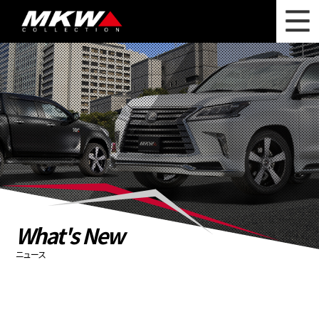
WHAT'S NEW
ニュース
WHEEL LINEUP
ホイールラインナップ
OTHER PRODUCT
関連製品
PHOTO GALLERY
フォトギャラリー
CATALOG
カタログ請求
What's New
PRIVACY POLICY
個人情報保護方針
ニュース
RECRUIT
採用情報
COMPANY
会社情報