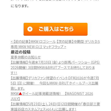
に なります。
< 【前の記事】MKW ロゴシール
【次の記事】中期型 デリカ D:5
専用 MKW NEW ロゴ マッドフラップ >
最近の投稿
夏季休暇のお知らせ
【出展情報】今週末7月10日（金）より群馬パーツショー（GPS）
2026開催！ 3日間MKW＆BRUTブースでお待ちしておりま
す！！
【出展情報】デリカファン待望のイベントDFM2026が今週7月
5日（日）に開催！ 今回もMKW・BRUTホイールブース出展
致します。
MKW
▲
ホイール記事掲載誌情報！ 【WAGONIST 2026
JULY】
【出展情報】5月23日(土)、24日(日)2日間開催の「春日部三菱
東越谷店カスタムフェスvol.4」に出展します！